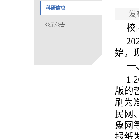
科研信息
发
公示公告
校
2
始，
一
1
版的
刷为
民网
象网
报纸