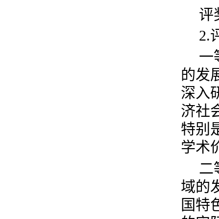
评
2
一
的发
深入
济社
特别
学术
二
域的
国特