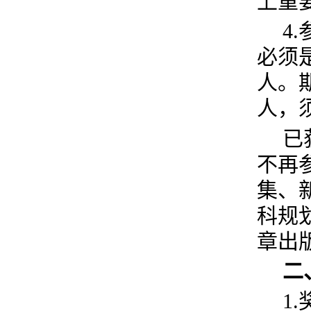
上重
4
必须
人。
人，
已
不再
集、
科规
章出
二
1