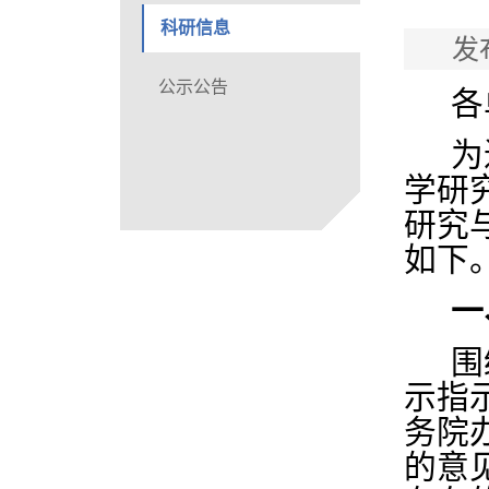
科研信息
发
公示公告
各
为
学研
研究
如下
一
围
示指
务院
的意