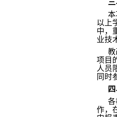
三
本
以上
中，
业技
教
项目
人员
同时
四
各
作，