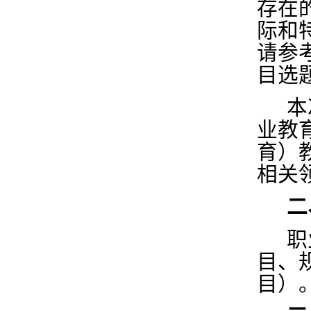
存在
际和
请参
目选
本
业教
育）
相关
二
职
目、
目）