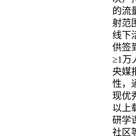
的流
射范
线下
供签
≥1
万
央媒
性，
现优
以上
研学
社区