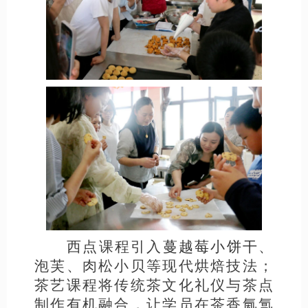
西点课程引入
蔓越莓小饼干
、
泡芙、肉松小贝等现代烘焙技法；
茶艺课程将传统茶文化礼仪与茶点
制作有机融合，让学员在茶香氤氲