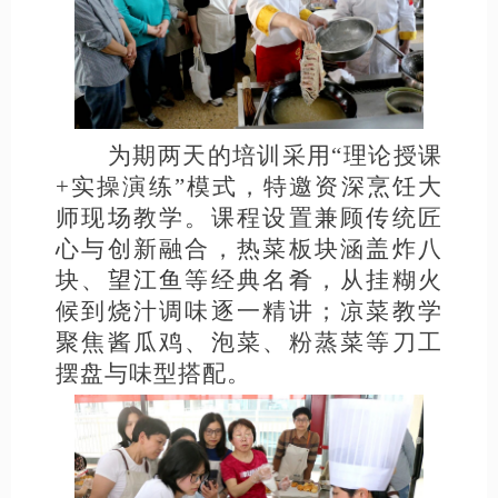
为期两天的培训采用
“理论授课
+实操演练”模式，特邀资深烹饪大
师现场教学。课程设置兼顾传统匠
心与创新融合，热菜板块涵盖炸八
块、
望江鱼
等经典名肴，从挂糊火
候到烧汁调味逐一精讲；凉菜教学
聚焦酱瓜鸡、泡菜、粉蒸菜等刀工
摆盘与味型搭配。