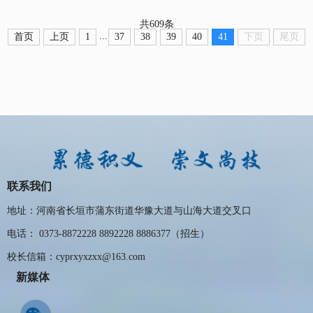
共609条
...
首页
上页
1
37
38
39
40
41
下页
尾页
联系我们
地址：河南省长垣市蒲东街道华豫大道与山海大道交叉口
电话： 0373-8872228 8892228 8886377（招生）
校长信箱：cyprxyxzxx@163.com
新媒体