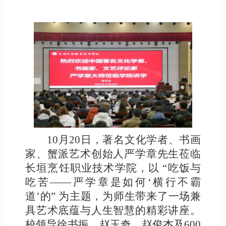
10月20日，著名文化学者、书画
家、蟹派艺术创始人严学章先生莅临
长垣烹饪职业技术学院，以 “吃饭与
吃苦——严学章是如何‘横行不霸
道’的” 为主题，为师生带来了一场兼
具艺术底蕴与人生智慧的精彩讲座。
校领导徐书振、赵玉奇、赵俊杰及600