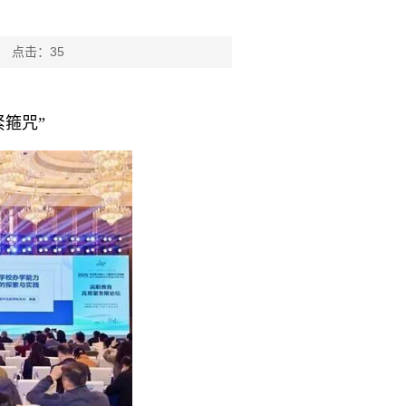
报 点击：
35
紧箍咒”