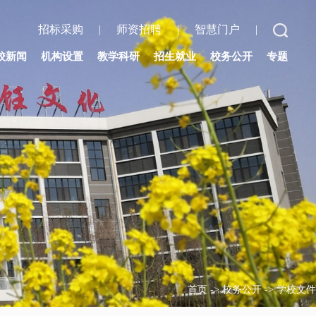
招标采购
|
师资招聘
|
智慧门户
|
校新闻
机构设置
教学科研
招生就业
校务公开
专题
首页
->
校务公开
->
学校文件