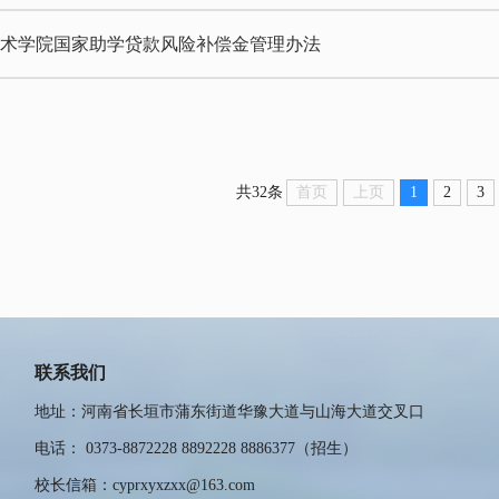
技术学院国家助学贷款风险补偿金管理办法
首页
上页
1
2
3
共32条
联系我们
地址：河南省长垣市蒲东街道华豫大道与山海大道交叉口
电话： 0373-8872228 8892228 8886377（招生）
校长信箱：cyprxyxzxx@163.com