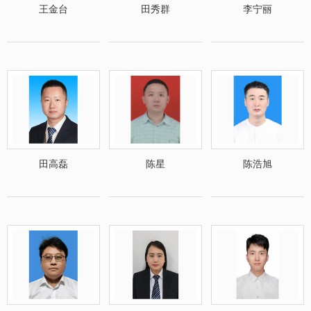
王金台
田秀群
李宁丽
田高磊
陈星
陈浩旭